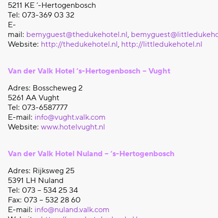
5211 KE ’-Hertogenbosch
Tel: 073-369 03 32
E-
mail:
bemyguest@thedukehotel.nl
,
bemyguest@littledukehot
Website:
http://thedukehotel.nl
,
http://littledukehotel.nl
Van der Valk Hotel ’s-Hertogenbosch – Vught
Adres: Bosscheweg 2
5261 AA Vught
Tel: 073-6587777
E-mail:
info@vught.valk.com
Website:
www.hotelvught.nl
Van der Valk Hotel Nuland – ’s-Hertogenbosch
Adres: Rijksweg 25
5391 LH Nuland
Tel: 073 – 534 25 34
Fax: 073 – 532 28 60
E-mail:
info@nuland.valk.com