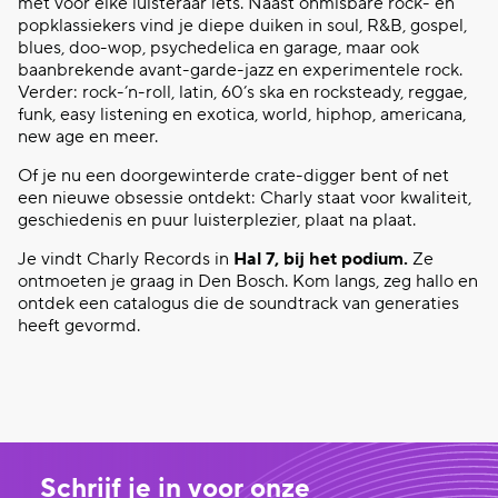
met voor elke luisteraar iets. Naast onmisbare rock- en
popklassiekers vind je diepe duiken in soul, R&B, gospel,
blues,
doo-wop
, psychedelica en garage, maar ook
baanbrekende avant-garde-jazz en experimentele rock.
Verder: rock-’n-roll,
latin
, 60’s ska en
rocksteady
, reggae,
funk, easy
listening
en exotica,
world
, hiphop, americana,
new
age
en meer.
Of je nu een doorgewinterde
crate-digger
bent of net
een nieuwe obsessie ontdekt:
Charly
staat voor kwaliteit,
geschiedenis en puur luisterplezier, plaat na plaat.
Je vindt
Charly
Records in
Hal 7, bij het podium.
Ze
ontmoeten je graag in Den Bosch. Kom langs, zeg hallo en
ontdek een catalogus die de soundtrack van generaties
heeft gevormd.
Schrijf je in voor onze