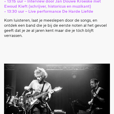
• 13:15 uur – Interview door Jan Douwe Kroeske met
Ewoud Kieft (schrijver, historicus en muzikant)
• 13:30 uur – Live performance De Harde Liefde
Kom luisteren, laat je meeslepen door de songs, en
ontdek een band die je bij de eerste noten al het gevoel
geeft dat je ze al jaren kent maar die je tóch blijft
verrassen.