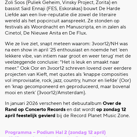
Zoli Soos (Puliek Geheim, Vinsky Project, Zorita) en
bassist Said Ennaji (FES, Eskorakas) bouwt De Harde
Liefde aan een live-reputatie die zowel de literaire
wereld als het popcircuit aanspreekt. Ze stonden op
festivals als Woordnacht en Manuscripta, en in zalen als
Cinetol, De Nieuwe Anita en De Flux.
Wie ze live ziet, snapt meteen waarom: 3voor12/NH was
na een show in april ’25 enthousiast en noemde het ‘een
lekkere vibe, van intiem naar groot en weer terug’ met de
veelzeggende conclusie: “Het is leuk en smaakt naar
meer.” Ook Oor en 3voor12 schreven lovend over eerdere
projecten van Kieft, met quotes als ‘knappe composities
vol improvisatie, rock, jazz, country, humor en liefde’ (Oor)
en ‘knap gecomponeerd en geproduceerd, maar bovenal
mooi en sterk’ (3voor12/Amsterdam).
In januari 2026 verscheen het debuutalbum
Over de
Rand op Concerto Records
en dat wordt
op zondag 12
april feestelijk gevierd
bij de Record Planet Music Zone.
Programma – Podium Hal 2 (zondag 12 april)