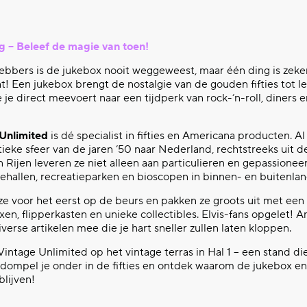
g – Beleef de magie van toen!
ebbers is de jukebox nooit weggeweest, maar één ding is zeker:
ht! Een jukebox brengt de nostalgie van de gouden fifties tot l
e je direct meevoert naar een tijdperk van rock-‘n-roll, diners 
Unlimited
is dé specialist in fifties en Americana producten. A
ieke sfeer van de jaren ’50 naar Nederland, rechtstreeks uit d
n Rijen leveren ze niet alleen aan particulieren en gepassione
ehallen, recreatieparken en bioscopen in binnen- en buitenlan
 ze voor het eerst op de beurs en pakken ze groots uit met ee
en, flipperkasten en unieke collectibles. Elvis-fans opgelet! 
erse artikelen mee die je hart sneller zullen laten kloppen.
intage Unlimited op het vintage terras in Hal 1 – een stand die
 dompel je onder in de fifties en ontdek waarom de jukebox en
blijven!