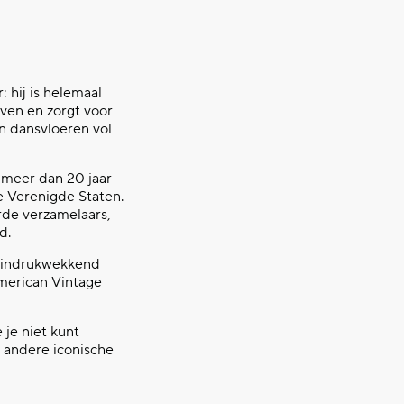
 hij is helemaal
even en zorgt voor
en dansvloeren vol
l meer dan 20 jaar
e Verenigde Staten.
erde verzamelaars,
d.
n indrukwekkend
American Vintage
 je niet kunt
 andere iconische