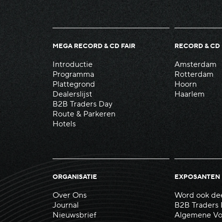
MEGA RECORD & CD FAIR
RECORD & CD 
Introductie
Amsterdam
Programma
Rotterdam
Plattegrond
Hoorn
Dealerslijst
Haarlem
B2B Traders Day
Route & Parkeren
Hotels
ORGANISATIE
EXPOSANTEN
Over Ons
Word ook de
Journal
B2B Traders
Nieuwsbrief
Algemene Vo