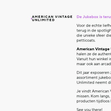
De Jukebox is teru
AMERICAN VINTAGE
UNLIMITED
Voor de echte liefh
terug in de spotlig
die unieke sfeer di
petticoats.
American Vintage 
halen ze de authent
Vanuit hun winkel i
maar ook aan arcad
Dit jaar exposeren
assortiment jukebox
Unlimited neemt div
Je vindt American V
missen. Kom langs,
producten tijdloos 
See you there!