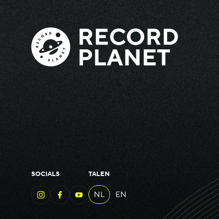
SOCIALS
TALEN
NL
EN