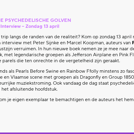
DE PSYCHEDELISCHE GOLVEN
Interview – Zondag 13 april
 trip langs de randen van de realiteit? Kom op zondag 13 april 
 interview met Peter Sijnke en Marcel Koopman, auteurs van
stzijn verruimen. In hun nieuwe boek nemen ze je mee naar d
k, met legendarische groepen als Jefferson Airplane en Pink Fl
arels die ten onrechte in de vergetelheid zijn geraakt.
s als Pearls Before Swine en Rainbow Ffolly minstens zo fasci
e en Vlaamse scene met groepen als Dragonfly en Group 185
eurrijke muziekstroming. Ook vandaag de dag staat psychedeli
in het afsluitende hoofdstuk.
 om je eigen exemplaar te bemachtigen en de auteurs het hemd 