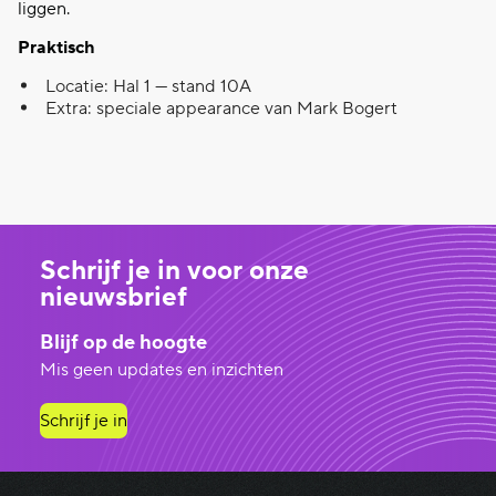
liggen.
Praktisch
Locatie: Hal 1
— stand 10A
Extra: speciale
appearance
van Mark Bogert
Schrijf je in voor onze
nieuwsbrief
Blijf op de hoogte
Mis geen updates en inzichten
Schrijf je in