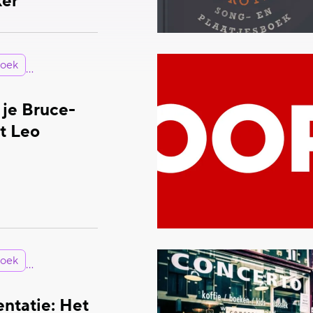
er
oek
 je Bruce-
t Leo
oek
ntatie: Het