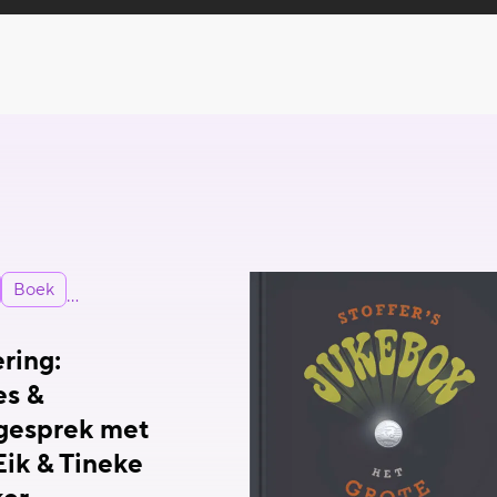
Boek
ring:
es &
 gesprek met
Eik & Tineke