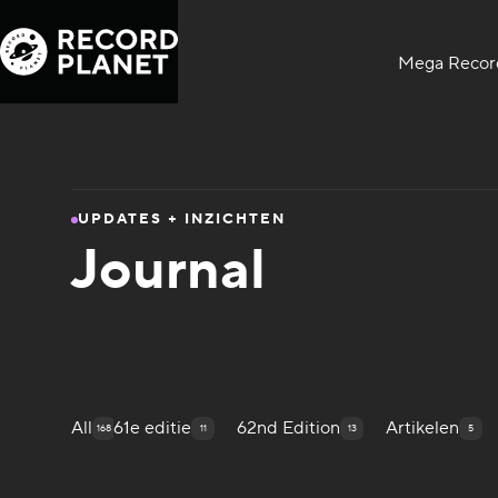
Mega Record
UPDATES + INZICHTEN
Journal
All
61e editie
62nd Edition
Artikelen
168
11
13
5