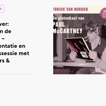
k
er:
n de
 –
ntatie en
ssessie met
rs &