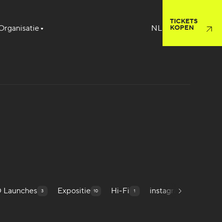
TICKETS
Organisatie
KOPEN
D Launches
Expositie
Hi-Fi
instagram
Inte
3
10
1
118