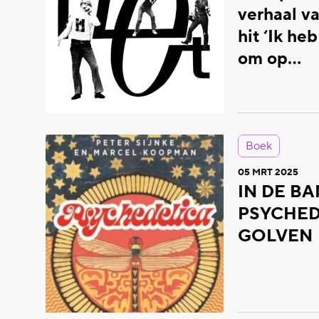
verhaal v
hit ‘Ik he
om op…
Boek
05 MRT 2025
IN DE BA
PSYCHED
GOLVEN