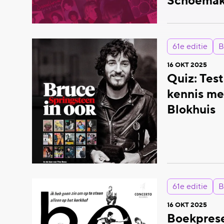
Schoemak
61e editie
B
16 OKT 2025
Quiz: Test
kennis me
Blokhuis
61e editie
B
16 OKT 2025
Boekprese