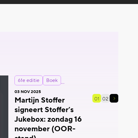
61e editie
Boek
03 NOV 2025
Martijn Stoffer
01
02
signeert Stoffer’s
Jukebox: zondag 16
november (OOR-