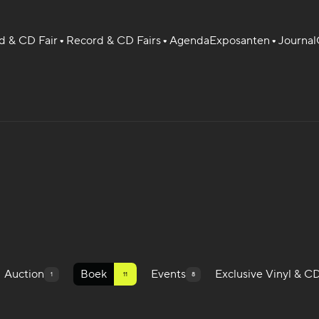
 & CD Fair
Record & CD Fairs
Agenda
Exposanten
Journal
Auction
Boek
Events
Exclusive Vinyl & C
1
11
8