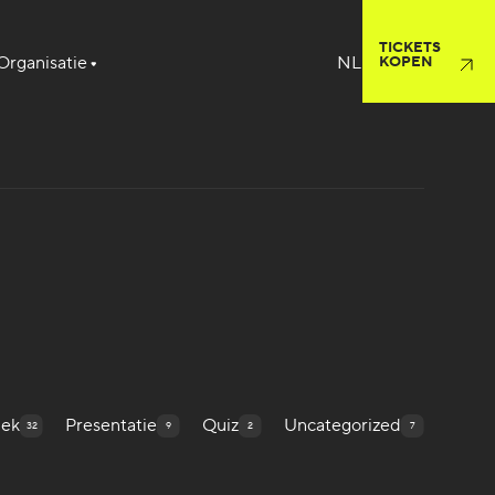
TICKETS
Organisatie
KOPEN
iek
Presentatie
Quiz
Uncategorized
32
9
2
7