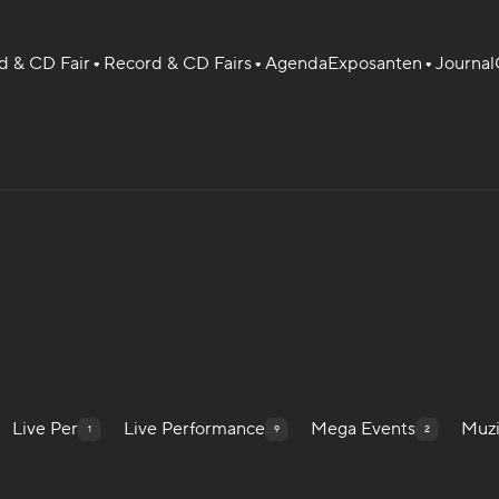
 & CD Fair
Record & CD Fairs
Agenda
Exposanten
Journal
Live Per
Live Performance
Mega Events
Muz
1
9
2