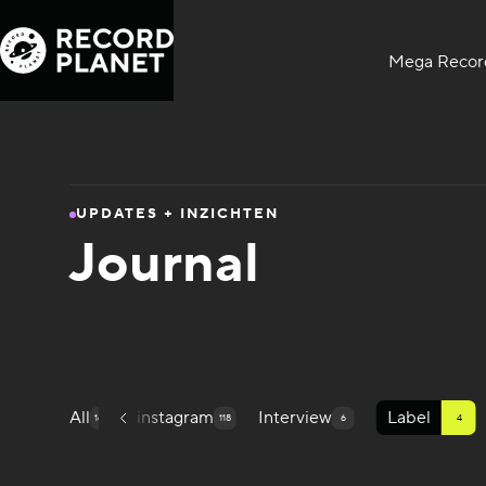
Mega Record
UPDATES + INZICHTEN
Journal
e
Hi-Fi
All
instagram
Interview
Label
10
168
1
118
6
4