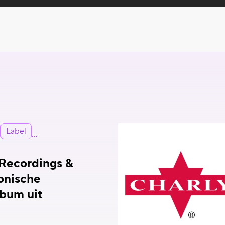
Label
 Recordings &
conische
lbum uit