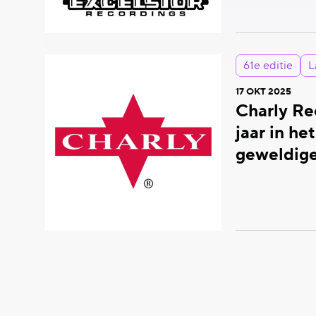
61e editie
L
17 OKT 2025
Charly Re
jaar in he
geweldig