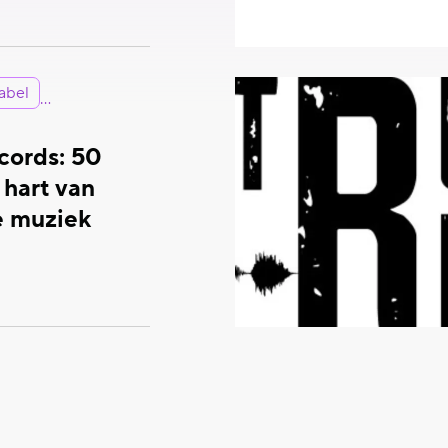
abel
cords: 50
t hart van
e muziek