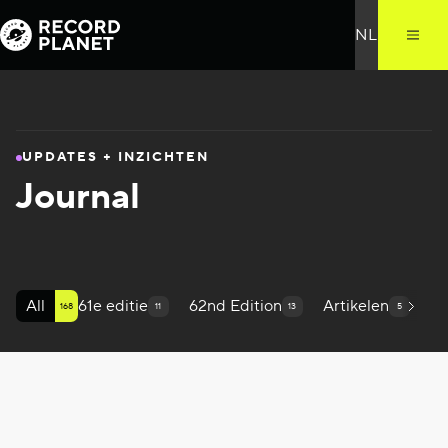
UPDATES + INZICHTEN
Journal
All
61e editie
62nd Edition
Artikelen
Au
168
11
13
5