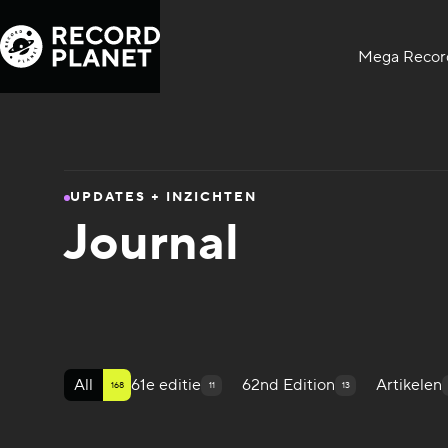
Mega Record
UPDATES + INZICHTEN
Journal
All
61e editie
62nd Edition
Artikelen
168
11
13