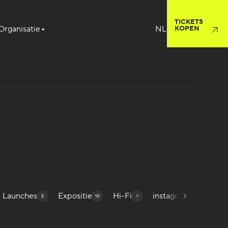
TICKETS
Organisatie
KOPEN
D Launches
Expositie
Hi-Fi
instagram
Inte
3
10
1
118