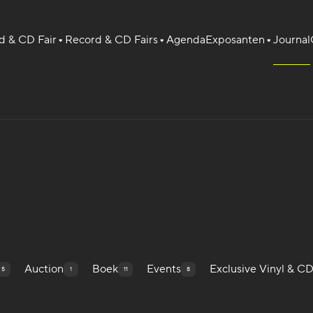
 & CD Fair
Record & CD Fairs
Agenda
Exposanten
Journal
Auction
Boek
Events
Exclusive Vinyl & C
5
1
11
8